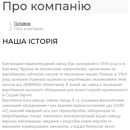
Про компанію
Головна
Про компанію
НАША ІСТОРІЯ
Кам’янський машинобудівний завод був заснований в 1936 році в м.
Кам’янка, Україна, як промислове підприємство, орієнтоване на
виробництво зубчастих насосів та текстильних машин. Пізніше, в 1964
році, компанія отримала ліцензію на виробництво ексклюзивних типів
насосів від «BARMAG» (Німеччина). В даний час завод є провідним
виробником насосного обладнання для різних галузей промисловості
в Східній Європі.
Виробнича база заводу займає площу 8 га, оснащена високоточним
унікальним обладнанням і має власний термоконстантний цех (3680
м2), власний ливарний цех, цех термообробки, лабораторію та
випробувальні стенди. Інженерно-конструкторський відділ заводу
вирішує найскладніші завдання з розробки нових виробів та
виконання індивідуальних замовлень, а відділ Контролю якості