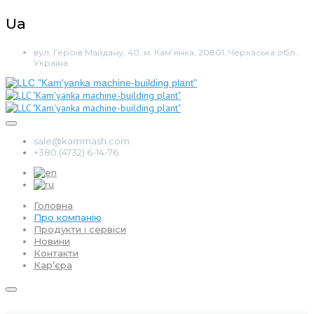
Ua
вул. Героїв Майдану, 40, м. Кам’янка, 20801, Черкаська обл.,
Україна
sale@kammash.com
+380 (4732) 6-14-76
Головна
Про компанію
Продукти і сервіси
Новини
Контакти
Кар’єра