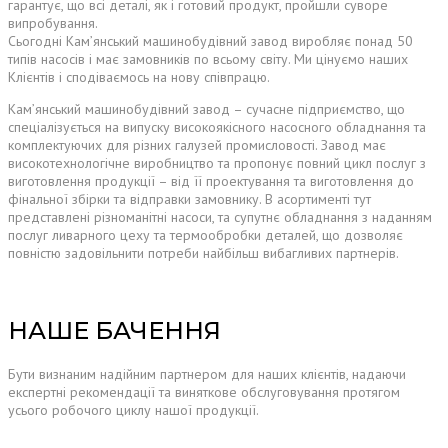
гарантує, що всі деталі, як і готовий продукт, пройшли суворе
випробування.
Сьогодні Кам’янський машинобудівний завод виробляє понад 50
типів насосів і має замовників по всьому світу. Ми цінуємо наших
Клієнтів і сподіваємось на нову співпрацю.
Кам’янський машинобудівний завод
– сучасне підприємство, що
спеціалізується на випуску високоякісного насосного обладнання та
комплектуючих для різних галузей промисловості. Завод має
високотехнологічне виробництво та пропонує повний цикл послуг з
виготовлення продукції – від її проектування та виготовлення до
фінальної збірки та відправки замовнику. В асортименті тут
представлені різноманітні насоси, та супутнє обладнання з наданням
послуг ливарного цеху та термообробки деталей, що дозволяє
повністю задовільнити потреби найбільш вибагливих партнерів.
НАШЕ БАЧЕННЯ
Бути визнаним надійним партнером для наших клієнтів, надаючи
експертні рекомендації та виняткове обслуговування протягом
усього робочого циклу нашої продукції.