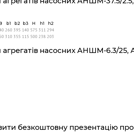
и агрегатів насосних АНШМ-37.5/2
B
b1
b2
b3
H
h1
h2
40
260
395
140
575
311
294
50
310
355
115
500
238
203
и агрегатів насосних АНШМ-6.3/25
вити безкоштовну презентацію про