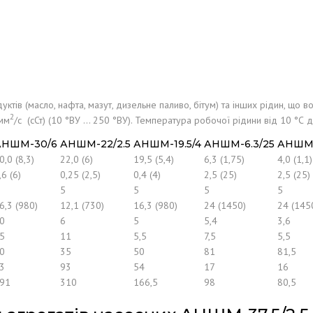
ів (масло, нафта, мазут, дизельне паливо, бітум) та інших рідин, що в
2
 мм
/с (сСт) (10 °ВУ … 250 °ВУ). Температура робочої рідини від 10 °С д
АНШМ-30/6
АНШМ-22/2.5
АНШМ-19.5/4
АНШМ-6.3/25
АНШМ-
0,0 (8,3)
22,0 (6)
19,5 (5,4)
6,3 (1,75)
4,0 (1,1)
,6 (6)
0,25 (2,5)
0,4 (4)
2,5 (25)
2,5 (25)
5
5
5
5
6,3 (980)
12,1 (730)
16,3 (980)
24 (1450)
24 (145
0
6
5
5,4
3,6
5
11
5,5
7,5
5,5
0
35
50
81
81,5
3
93
54
17
16
91
310
166,5
98
80,5