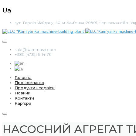
Ua
вул. Героїв Майдану, 40, м. Кам’янка, 20801, Черкаська обл., Ук
sale@kammash.com
+380 (4732) 6-14-76
Головна
Про компанію
Продукти і сервіси
Новини
Контакти
Кар’єра
НАСОСНИЙ АГРЕГАТ 