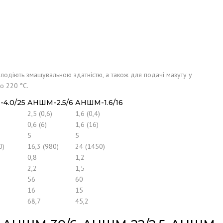
олодіють змащувальною здатністю, а також для подачі мазуту у
о 220 °С.
4.0/25
АНШМ-2.5/6
АНШМ-1.6/16
2,5 (0,6)
1,6 (0,4)
0,6 (6)
1,6 (16)
5
5
0)
16,3 (980)
24 (1450)
0,8
1,2
2,2
1,5
56
60
16
15
68,7
45,2