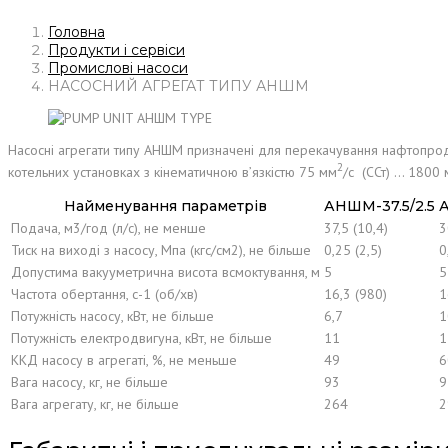
Головна
Продукти і сервіси
Промислові насоси
НАСОСНИЙ АГРЕГАТ ТИПУ АНШМ
Насосні агрегати типу АНШМ призначені для перекачування нафтопродукт
2
котельних установках з кінематичною в’язкістю 75 мм
/с (ССт) … 1800
Найменування параметрів
АНШМ-37.5/2.5
Подача, м3/год (л/с), не менше
37,5 (10,4)
3
Тиск на виході з насосу, Мпа (кгс/см2), не більше
0,25 (2,5)
0
Допустима вакууметрична висота всмоктування, м
5
5
Частота обертання, с-1 (об/хв)
16,3 (980)
1
Потужність насосу, кВт, не більше
6,7
1
Потужність електродвигуна, кВт, не більше
11
1
ККД насосу в агрегаті, %, не меньше
49
6
Вага насосу, кг, не більше
93
9
Вага агрегату, кг, не більше
264
2