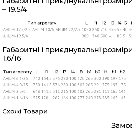
Габаритні і приєднувальні розмір
– 19.5/4
Тип агрегату
L
l1
l2
l3
l4
l5
АНШМ-37.5/2.5, АНШМ-30/6, АНШМ-22/2.5
1050
850
710
355
55
40
3
АНШМ-19.5/4
900
740
500
–
85
5
3
Габаритні і приєднувальні розмір
1.6/16
Тип агрегату
L
l1
l2
l3
l4
B
b1
b2
H
h1
h2
АНШМ-6.3/25
740
154.5
376
280
100
320
265
300
390
197
175
АНШМ-4.0/25
750
141.5
376
280
100
302
265
291
375
197
175
АНШМ-2.5/6
648
141.5
311
215
100
302
265
291
311
165
143
АНШМ-1.6/16
525
128
262
166
100
277
240
278
285
165
143
Схожі Товари
Замо