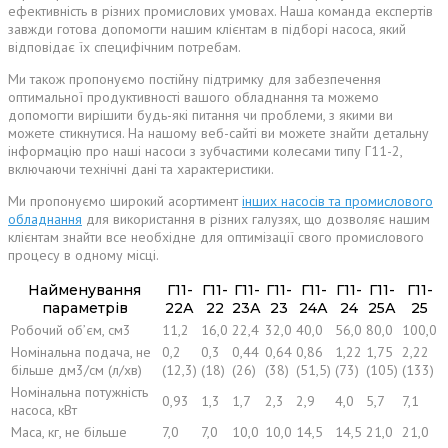
ефективність в різних промислових умовах. Наша команда експертів
завжди готова допомогти нашим клієнтам в підборі насоса, який
відповідає їх специфічним потребам.
Ми також пропонуємо постійну підтримку для забезпечення
оптимальної продуктивності вашого обладнання та можемо
допомогти вирішити будь-які питання чи проблеми, з якими ви
можете стикнутися. На нашому веб-сайті ви можете знайти детальну
інформацію про наші насоси з зубчастими колесами типу Г11-2,
включаючи технічні дані та характеристики.
Ми пропонуємо широкий асортимент
інших насосів та промислового
обладнання
для використання в різних галузях, що дозволяє нашим
клієнтам знайти все необхідне для оптимізації свого промислового
процесу в одному місці.
Найменування
Г11-
Г11-
Г11-
Г11-
Г11-
Г11-
Г11-
Г11-
параметрів
22А
22
23А
23
24А
24
25А
25
Робочий об’єм, см3
11,2
16,0
22,4
32,0
40,0
56,0
80,0
100,0
Номінальна подача, не
0,2
0,3
0,44
0,64
0,86
1,22
1,75
2,22
більше дм3/см (л/хв)
(12,3)
(18)
(26)
(38)
(51,5)
(73)
(105)
(133)
Номінальна потужність
0,93
1,3
1,7
2,3
2,9
4,0
5,7
7,1
насоса, кВт
Маса, кг, не більше
7,0
7,0
10,0
10,0
14,5
14,5
21,0
21,0