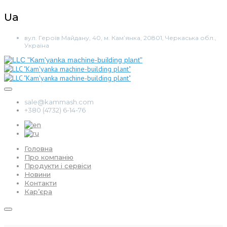
Ua
вул. Героїв Майдану, 40, м. Кам’янка, 20801, Черкаська обл.,
Україна
sale@kammash.com
+380 (4732) 6-14-76
Головна
Про компанію
Продукти і сервіси
Новини
Контакти
Кар’єра