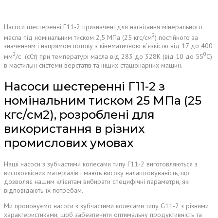
Насоси шестеренні Г11-2 призначені для нагнітання мінерального
2
масла під номінальним тиском 2,5 МПа (25 кгс/см
) постійного за
значенням і напрямом потоку з кінематичною в’язкістю від 17 до 400
2
0
мм
/с (сСт) при температурі масла від 283 до 328К (від 10 до 55
С)
в мастильні системи верстатів та інших стаціонарних машин.
Насоси шестеренні Г11-2 з
номінальним тиском 25 МПа (25
кгс/см2), розроблені для
використання в різних
промислових умовах
Наші насоси з зубчастими колесами типу Г11-2 виготовляються з
високоякісних матеріалів і мають високу налаштовуваність, що
дозволяє нашим клієнтам вибирати специфічні параметри, які
відповідають їх потребам.
Ми пропонуємо насоси з зубчастими колесами типу G11-2 з різними
характеристиками, щоб забезпечити оптимальну продуктивність та