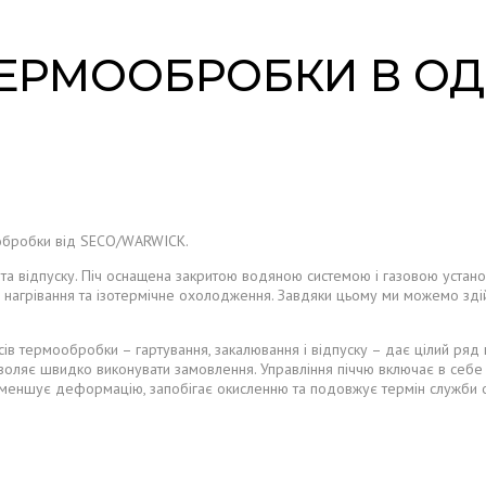
ТЕРМООБРОБКИ В ОД
 обробки від SECO/WARWICK.
я та відпуску. Піч оснащена закритою водяною системою і газовою уста
е нагрівання та ізотермічне охолодження. Завдяки цьому ми можемо зд
в термообробки – гартування, закалювання і відпуску – дає цілий ряд 
воляє швидко виконувати замовлення. Управління піччю включає в себе 
зменшує деформацію, запобігає окисленню та подовжує термін служби 