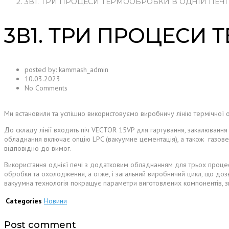
3В1. ТРИ ПРОЦЕСИ ТЕРМООБРОБКИ В ОДНІЙ ПЕЧІ
3В1. ТРИ ПРОЦЕСИ 
posted by:
kammash_admin
10.03.2023
No Comments
Ми встановили та успішно використовуємо виробничу лінію термічної
До складу лінії входить піч VECTOR 15VP для гартування, закалюванн
обладнання включає опцію LPC (вакуумне цементація), а також газов
відповідно до вимог.
Використання однієї печі з додатковим обладнанням для трьох процесі
обробки та охолодження, а отже, і загальний виробничий цикл, що доз
вакуумна технологія покращує параметри виготовлених компонентів, 
Categories
Новини
Post comment