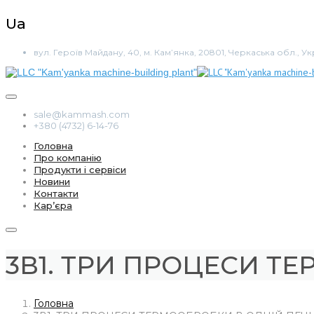
Ua
вул. Героїв Майдану, 40, м. Кам’янка, 20801, Черкаська обл., Ук
sale@kammash.com
+380 (4732) 6-14-76
Головна
Про компанію
Продукти і сервіси
Новини
Контакти
Кар’єра
3В1. ТРИ ПРОЦЕСИ Т
Головна