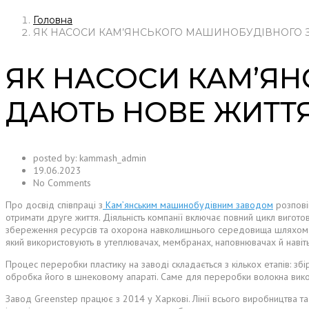
Головна
ЯК НАСОСИ КАМ’ЯНСЬКОГО МАШИНОБУДІВНОГО 
ЯК НАСОСИ КАМ’Я
ДАЮТЬ НОВЕ ЖИТТ
posted by:
kammash_admin
19.06.2023
No Comments
Про досвід співпраці з
Камʼянським машинобудівним заводом
розпові
отримати друге життя.
Діяльність компанії включає повний цикл вигото
збереження ресурсів та охорона навколишнього середовища шляхом вп
який використовують в утеплювачах, мембранах, наповнювачах й навіть
Процес переробки пластику на заводі складається з кількох етапів: зб
обробка його в шнековому апараті. Саме для переробки волокна вико
Завод Greenstep працює з 2014 у Харкові. Лінії всього виробництва та