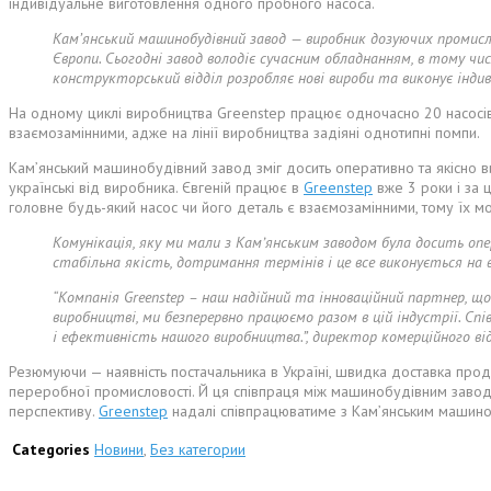
індивідуальне виготовлення одного пробного насоса.
Кам’янський машинобудівний завод — виробник дозуючих промислов
Європи. Сьогодні завод володіє сучасним обладнанням, в тому 
конструкторський відділ розробляє нові вироби та виконує індиві
На одному циклі виробництва Greenstep працює одночасно 20 насосів 
взаємозамінними, адже на лінії виробництва задіяні однотипні помпи.
Камʼянський машинобудівний завод зміг досить оперативно та якісно ви
українські від виробника. Євгеній працює в
Greenstep
вже 3 роки і за 
головне будь-який насос чи його деталь є взаємозамінними, тому їх мо
Комунікація, яку ми мали з Камʼянським заводом була досить опе
стабільна якість, дотримання термінів і це все виконується на в
“
Компанія Greenstep – наш надійний та інноваційний партнер, що
виробництві, ми безперервно працюємо разом в цій індустрії. Сп
і ефективність нашого виробництва.
”, директор комерційного ві
Резюмуючи — наявність постачальника в Україні, швидка доставка продук
переробної промисловості. Й ця співпраця між машинобудівним заводо
перспективу.
Greenstep
надалі співпрацюватиме з
Кам’янським машино
Categories
Новини
,
Без категории