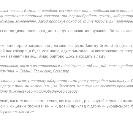
их насосів. Компанія виробляє ексклюзивні типи найбільш високоточних н
числі термоконстантним, ливарним та термообробним цехами, лаборатор
дуальні замовлення. Завод пропонує понад 50 типів насосів, які популярні
і періодично вони виходять з ладу з причин зношування або застиганн
конати перше замовлення для лінії екструзії. Заводу Greenstep ідеально
цей час співпраця була успішною, адже замовлення виготовляються опера
жна замінити на інші, якщо раптово щось виходить з ладу.
ративною, насоси виготовлялися індивідуально під нас, під наше виробн
ідмінно. – Євгеній Гломисюк, Greenstep
 стояв у самому початку відкриття нами ринку переробки пластику в Укр
івпраця з такими компаніями, як Greenstep, мотивує нас впевнено крокув
дділу Кам’янського машинобудівного заводу.
ції, кастомізовані замовлення, висока якість, розвинутий сервіс та ціл
м й кінцевим споживачем – чудовий приклад підтримки українського біз
будівним заводом.