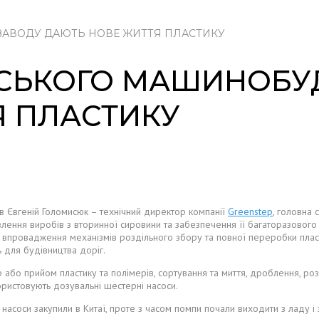
ЗАВОДУ ДАЮТЬ НОВЕ ЖИТТЯ ПЛАСТИКУ
НСЬКОГО МАШИНОБУ
Я ПЛАСТИКУ
в Євгеній Голомисюк – технічний директор компанії
Greenstep
, головна 
влення виробів з вторинної сировини та забезпечення її багаторазового
ровадження механізмів роздільного збору та повної переробки пластма
 для будівництва доріг.
ір або прийом пластику та полімерів, сортування та миття, дроблення, ро
ристовують дозувальні шестерні насоси.
 насоси закупили в Китаї, проте з часом помпи почали виходити з ладу і 