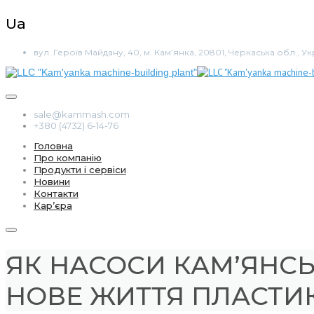
Ua
вул. Героїв Майдану, 40, м. Кам’янка, 20801, Черкаська обл., Ук
sale@kammash.com
+380 (4732) 6-14-76
Головна
Про компанію
Продукти і сервіси
Новини
Контакти
Кар’єра
ЯК НАСОСИ КАМ’ЯНС
НОВЕ ЖИТТЯ ПЛАСТИ