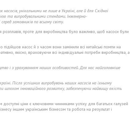
асосів, унікальними не лише в Україні, але й для Східної
ією та випробувальними стендами. Інженерно-
 серед замовників по всьому світу.
я розплавів, проте для виробництва було важливо, щоб насоси були
 підійшов насос й з часом вони замінили всі китайські помпи на
тивно, якісно, враховуючи всі індивідуальні потреби виробництва, а
ицтво і з урахуванням наших особливостей. Для нас найголовніше
аїні. Після успішних випробувань наших насосів на їхньому
ати шляхом інноваційного розвитку, забезпечуючи найвищу якість
ком доступні ціни є ключовими чинниками успіху для багатьох галузей
несу іншим українським бізнесом та робота на результат і